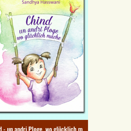
Chind - un andri Ploge, wo glücklich mache