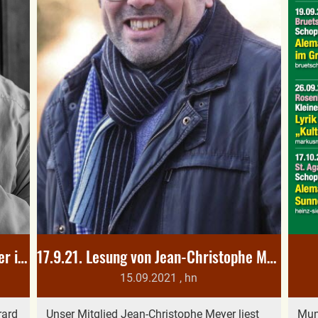
18./19.9: Führungen von Gérard Leser im Münstertal
17.9.21. Lesung von Jean-Christophe Meyer
15.09.2021
, hn
rard
Unser Mitglied Jean-Christophe Meyer liest
Mun