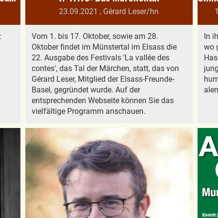
23.09.2021
, Gérard Leser/hn
z
Vom 1. bis 17. Oktober, sowie am 28.
In i
Oktober findet im Münstertal im Elsass die
wo 
22. Ausgabe des Festivals 'La vallée des
Has
contes', das Tal der Märchen, statt, das von
jung
Gérard Leser, Mitglied der Elsass-Freunde-
humo
Basel, gegründet wurde. Auf der
ale
entsprechenden Webseite können Sie das
vielfältige Programm anschauen.