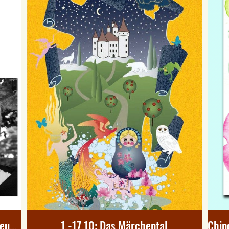
21.10.2021: Neustart Kultur im Museumskeller Schopfheim
1.-17.10: Das Märchental