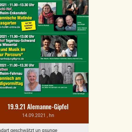
19.9.21 Alemanne-Gipfel
14.09.2021
, hn
dart geschwätzt un gsunge