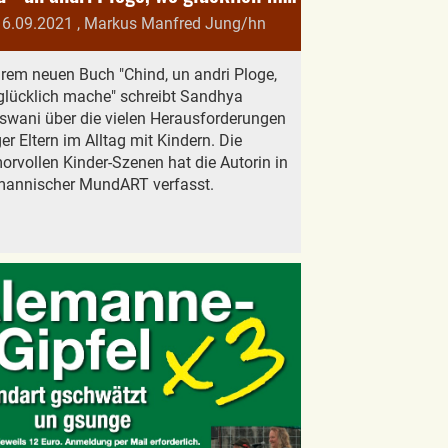
16.09.2021
, Markus Manfred Jung/hn
hrem neuen Buch "Chind, un andri Ploge,
glücklich mache" schreibt Sandhya
swani über die vielen Herausforderungen
er Eltern im Alltag mit Kindern. Die
rvollen Kinder-Szenen hat die Autorin in
mannischer MundART verfasst.