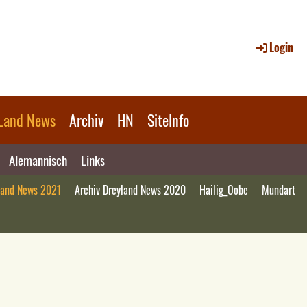
Login
Land News
Archiv
HN
SiteInfo
Alemannisch
Links
land News 2021
Archiv Dreyland News 2020
Hailig_Oobe
Mundart