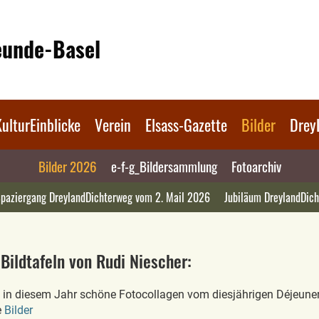
reunde-Basel
KulturEinblicke
Verein
Elsass-Gazette
Bilder
Drey
Bilder 2026
e-f-g_Bildersammlung
Fotoarchiv
paziergang DreylandDichterweg vom 2. Mail 2026
Jubiläum DreylandDic
Bildtafeln von Rudi Niescher:
 in diesem Jahr schöne Fotocollagen vom diesjährigen Déjeuner C
e
Bilder