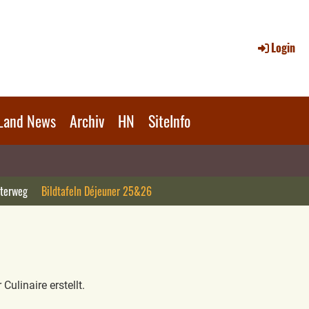
Login
Land News
Archiv
HN
SiteInfo
hterweg
Bildtafeln Déjeuner 25&26
ulinaire erstellt.