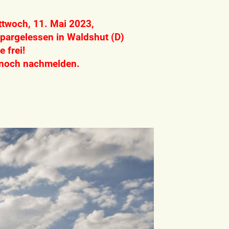
ttwoch, 11. Mai 2023,
pargelessen in Waldshut (D)
 frei!
 noch nachmelden.