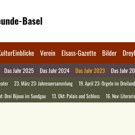
reunde-Basel
KulturEinblicke
Verein
Elsass-Gazette
Bilder
Drey
Das Jahr 2025
Das Jahr 2024
Das Jahr 2023
Das Jahr 2
eater
23. März 23: Jahresversammlung
19. April 23: Orgeln im Dreiland
pt: Drei Bijoux im Sundgau
13. Okt: Palais und Schloss
16. Nov: Literar