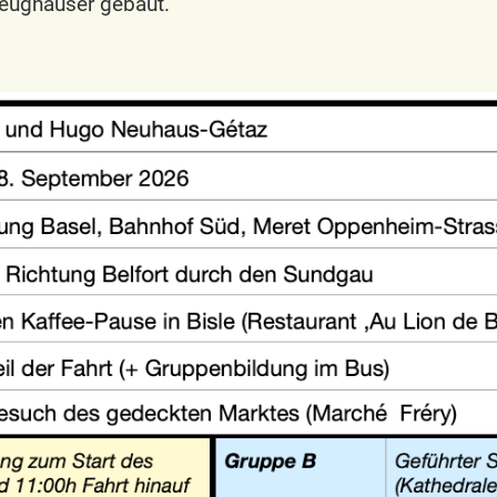
eughäuser gebaut.