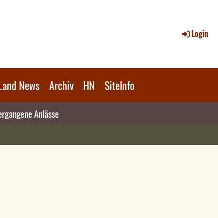
Login
Land News
Archiv
HN
SiteInfo
rgangene Anlässe