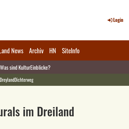
Login
Land News
Archiv
HN
SiteInfo
Was sind KulturEinblicke?
 DreylandDichterweg
Murals im Dreiland