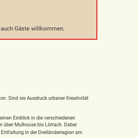
nd auch Gäste willkommen.
on. Sind sie Ausdruck urbaner Kreativität
einen Einblick in die verschiedenen
im über Mulhouse bis Lörrach. Dabei
 Entfaltung in der Dreiländerregion am