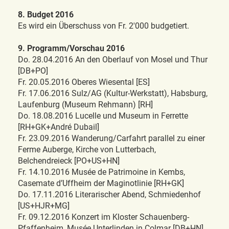
8. Budget 2016
Es wird ein Überschuss von Fr. 2'000 budgetiert.
9. Programm/Vorschau 2016
Do. 28.04.2016 An den Oberlauf von Mosel und Thur
[DB+PO]
Fr. 20.05.2016 Oberes Wiesental [ES]
Fr. 17.06.2016 Sulz/AG (Kultur-Werkstatt), Habsburg,
Laufenburg (Museum Rehmann) [RH]
Do. 18.08.2016 Lucelle und Museum in Ferrette
[RH+GK+André Dubail]
Fr. 23.09.2016 Wanderung/Carfahrt parallel zu einer
Ferme Auberge, Kirche von Lutterbach,
Belchendreieck [PO+US+HN]
Fr. 14.10.2016 Musée de Patrimoine in Kembs,
Casemate d’Uffheim der Maginotlinie [RH+GK]
Do. 17.11.2016 Literarischer Abend, Schmiedenhof
[US+HJR+MG]
Fr. 09.12.2016 Konzert im Kloster Schauenberg-
Pfaffenheim, Musée Unterlinden in Colmar [DB+HN]