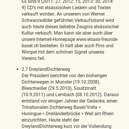
Es sind 8 (2011: 27, 2012: 15, 2013: 30, 2014:
9) CD’s mit elsässischen Liedern und Texten
verkauft worden. An unserem von Werner
Schwarzwälder geführten Verkaufsstand wird
auch heute dieses beliebte Zeugnis elsässischer
Kultur verkauft. Man kann sie aber auch über
unsere Internet-Homepage www.elsass-freunde-
basel.ch bestellen. Er hält aber auch Pins und
Wimpel mit dem schönen Signet unseres
Vereins feil.
2.7 DreylandDichterweg
Der Präsident berichtet von den bisherigen
Dichterwegen in Munster (19.10.2008),
Blieschwiller (29.5.2010), Soultzmatt
(10.9.2011) und Lembach (08.10.2012). Daraus
entstand vor einigen Jahren der Gedanke, einen
Trinationalen Dichterweg Basel/Volta >
Huningue > Dreiländerbrücke > Weil am Rhein
einzurichten. Heute steht der
DreylandDichterweg kurz vor der Vollendung