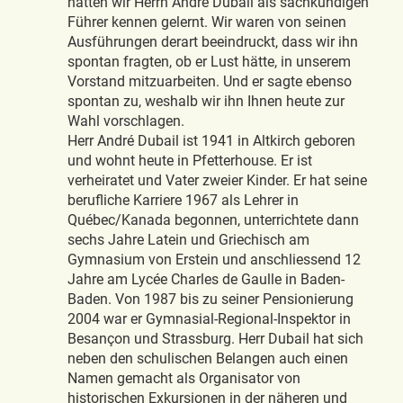
hatten wir Herrn André Dubail als sachkundigen
Führer kennen gelernt. Wir waren von seinen
Ausführungen derart beeindruckt, dass wir ihn
spontan fragten, ob er Lust hätte, in unserem
Vorstand mitzuarbeiten. Und er sagte ebenso
spontan zu, weshalb wir ihn Ihnen heute zur
Wahl vorschlagen.
Herr André Dubail ist 1941 in Altkirch geboren
und wohnt heute in Pfetterhouse. Er ist
verheiratet und Vater zweier Kinder. Er hat seine
berufliche Karriere 1967 als Lehrer in
Québec/Kanada begonnen, unterrichtete dann
sechs Jahre Latein und Griechisch am
Gymnasium von Erstein und anschliessend 12
Jahre am Lycée Charles de Gaulle in Baden-
Baden. Von 1987 bis zu seiner Pensionierung
2004 war er Gymnasial-Regional-Inspektor in
Besançon und Strassburg. Herr Dubail hat sich
neben den schulischen Belangen auch einen
Namen gemacht als Organisator von
historischen Exkursionen in der näheren und