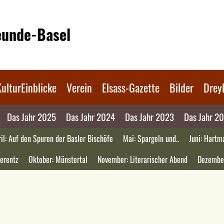
reunde-Basel
KulturEinblicke
Verein
Elsass-Gazette
Bilder
Drey
Das Jahr 2025
Das Jahr 2024
Das Jahr 2023
Das Jahr 2
il: Auf den Spuren der Basler Bischöfe
Mai: Spargeln und..
Juni: Hartm
erentz
Oktober: Münstertal
November: Literarischer Abend
Dezembe