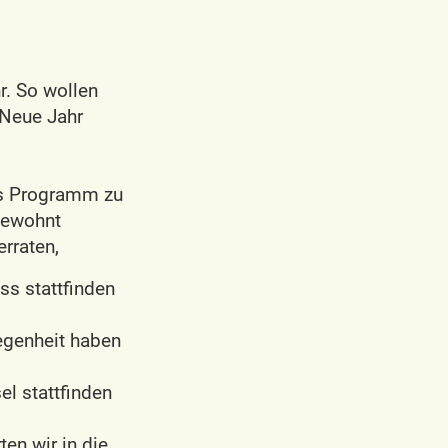
r. So wollen
 Neue Jahr
tes Programm zu
gewohnt
rraten,
ss stattfinden
egenheit haben
l stattfinden
ten wir in die